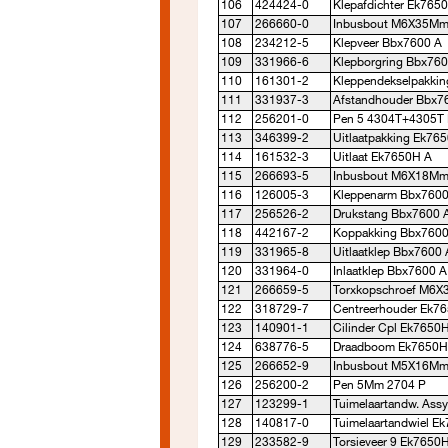
106
424424-0
Klepafdichter Ek765
107
266660-0
Inbusbout M6X35Mm
108
234212-5
Klepveer Bbx7600 A
109
331966-6
Klepborgring Bbx760
110
161301-2
Kleppendekselpakkin
111
331937-3
Afstandhouder Bbx7
112
256201-0
Pen 5 4304T+4305T
113
346399-2
Uitlaatpakking Ek76
114
161532-3
Uitlaat Ek7650H A
115
266693-5
Inbusbout M6X18Mm
116
126005-3
Kleppenarm Bbx7600
117
256526-2
Drukstang Bbx7600 
118
442167-2
Koppakking Bbx7600
119
331965-8
Uitlaatklep Bbx7600 
120
331964-0
Inlaatklep Bbx7600 A
121
266659-5
Torxkopschroef M6X
122
318729-7
Centreerhouder Ek7
123
140901-1
Cilinder Cpl Ek7650
124
638776-5
Draadboom Ek7650H
125
266652-9
Inbusbout M5X16Mm
126
256200-2
Pen 5Mm 2704 P
127
123299-1
Tuimelaartandw. Ass
128
140817-0
Tuimelaartandwiel E
129
233582-9
Torsieveer 9 Ek7650