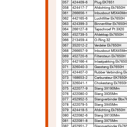
057
424409-6
Plug EK7651
058
424417-7
Afdichting Ek7650H
061
266656-1
Inbusbout M5X40Mm
062
442165-6
Luchtfilter Ek7650H
063
424399-3
Binnenfilter Ek7650H
064
266127-8
Tapschroef Pt 3X20
065
452739-5
Afdekkap Ek7650H
066
213459-4
O-Ring 32
067
352012-2
Verdeler Ek7650H
068
266657-9
Inbusbout M5X45Mm
069
452720-6
Filtersteun Ek7650H
070
442166-4
Inlaatpakking Ek765
071
326040-3
Gasstang Ek7650H
072
424407-0
Rubber Verbinding 
073
168653-2
Carburateur EK7650
074
326041-1
Chokestang Ek7650
075
422077-9
Slang 3X190Mm
076
422080-0
Slang 3X35Mm
077
452952-5
Slangverbinder Bbx7
078
422079-5
Slang 3X45Mm
079
424418-5
Afdichting Ek7650H
080
422082-6
Slang 3X130Mm
081
422081-8
Slang 3X75Mm
082
452951-7
Slangverbinder Ek76