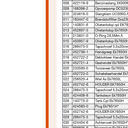
008
422119-9
Benzineslang 3X30
009
168398-2
Opvoerpomp DCS23
010
324616-0
Slangklem UC006G 
011
163447-0
Brandstoffilter Dcs2
012
140831-6
Olietankdop cpl EK7
013
452697-5
Olietankdop Ek7650
014
213831-0
O-Ring 29,5Mm A
015
450957-9
Olietankdop Ek7650
016
266475-5
Tapschroef 5,5x20m
017
452736-1
Handgreep Ek7650H
018
452722-2
Deblokkeer Handel E
019
452721-4
Gashendel Ek7650H*
020
233590-0
Torsieveer Ek7650L
021
452723-0
Schakelaarhandel E
022
256520-4
Wiel As Ek7650L
023
452742-6
HOUDER EK7650H
024
266475-5
Tapschroef 5,5x20m
025
424408-8
Tanksteun Ek7650H
026
140775-0
Tank Cpl Ek7650H
027
424583-0
Plug Ek7651H*
028
452742-6
HOUDER EK7650H
029
266475-5
Tapschroef 5,5x20m
030
424404-6
Achtervoet Ek7650H*