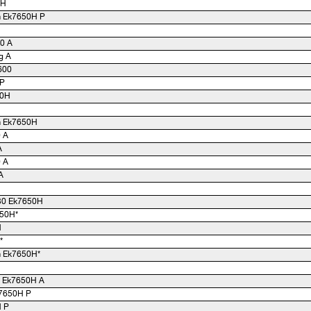
0H
 Ek7650H P
0 A
g A
600
 P
50H
 Ek7650H
 A
A
 A
A
30 Ek7650H
650H*
H
*
 Ek7650H*
y Ek7650H A
k7650H P
H P