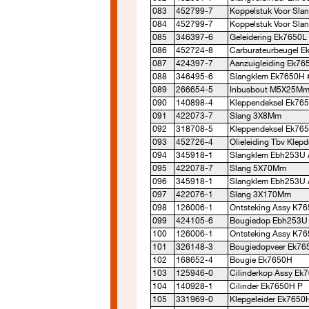
083
452799-7
Koppelstuk Voor Sla
084
452799-7
Koppelstuk Voor Sla
085
346397-6
Geleidering Ek7650L
086
452724-8
Carburateurbeugel 
087
424397-7
Aanzuigleiding Ek76
088
346495-6
Slangklem Ek7650H 
089
266654-5
Inbusbout M5X25Mm
090
140898-4
Kleppendeksel Ek76
091
422073-7
Slang 3X8Mm
092
318708-5
Kleppendeksel Ek765
093
452726-4
Olieleiding Tbv Klepd
094
345918-1
Slangklem Ebh253U 
095
422078-7
Slang 5X70Mm
096
345918-1
Slangklem Ebh253U 
097
422076-1
Slang 3X170Mm
098
126006-1
Ontsteking Assy K7
099
424105-6
Bougiedop Ebh253U
100
126006-1
Ontsteking Assy K7
101
326148-3
Bougiedopveer Ek76
102
168652-4
Bougie Ek7650H
103
125946-0
Cilinderkop Assy Ek
104
140928-1
Cilinder Ek7650H P
105
331969-0
Klepgeleider Ek7650