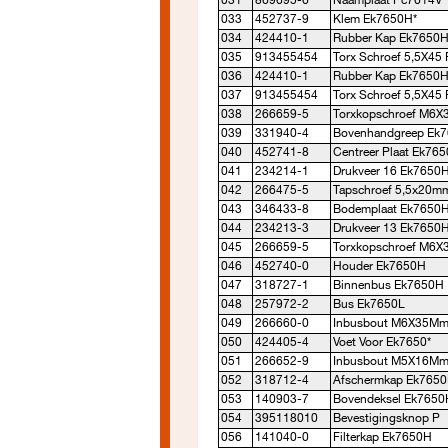
031
869695-6
Naamplaat Pc7614V*
033
452737-9
Klem Ek7650H*
034
424410-1
Rubber Kap Ek7650H
035
913455454
Torx Schroef 5,5X45 
036
424410-1
Rubber Kap Ek7650H
037
913455454
Torx Schroef 5,5X45 
038
266659-5
Torxkopschroef M6X
039
331940-4
Bovenhandgreep Ek
040
452741-8
Centreer Plaat Ek76
041
234214-1
Drukveer 16 Ek7650
042
266475-5
Tapschroef 5,5x20m
043
346433-8
Bodemplaat Ek7650H
044
234213-3
Drukveer 13 Ek7650
045
266659-5
Torxkopschroef M6X
046
452740-0
Houder Ek7650H
047
318727-1
Binnenbus Ek7650H
048
257972-2
Bus Ek7650L
049
266660-0
Inbusbout M6X35Mm
050
424405-4
Voet Voor Ek7650*
051
266652-9
Inbusbout M5X16Mm
052
318712-4
Afschermkap Ek7650
053
140903-7
Bovendeksel Ek7650
054
395118010
Bevestigingsknop P
056
141040-0
Filterkap Ek7650H