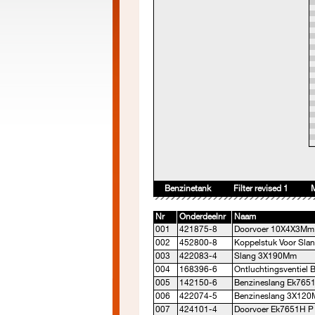
Benzinetank
Filter revised 1
Nr
Onderdeelnr
Naam
001
421875-8
Doorvoer 10X4X3Mm
002
452800-8
Koppelstuk Voor Sla
003
422083-4
Slang 3X190Mm
004
168396-6
Ontluchtingsventiel
005
142150-6
Benzineslang Ek765
006
422074-5
Benzineslang 3X12
007
424101-4
Doorvoer Ek7651H P