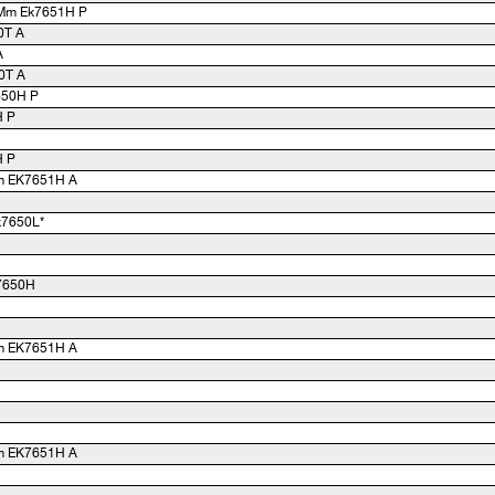
0Mm Ek7651H P
0T A
A
30T A
650H P
H P
H P
m EK7651H A
k7650L*
k7650H
m EK7651H A
m EK7651H A