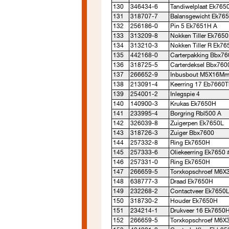
130
346434-6
Tandiwelplaat Ek765
131
318707-7
Balansgewicht Ek76
132
256186-0
Pin 5 Ek7651H A
133
313209-8
Nokken Tiller Ek765
134
313210-3
Nokken Tiller R Ek7
135
442168-0
Carterpakking Bbx76
136
318725-5
Carterdeksel Bbx760
137
266652-9
Inbusbout M5X16Mm
138
213091-4
Keerring 17 Eb7660T
139
254001-2
Inlegspie 4
140
140900-3
Krukas Ek7650H
141
233995-4
Borgring Rbl500 A
142
326039-8
Zuigerpen Ek7650L
143
318726-3
Zuiger Bbx7600
144
257332-8
Ring Ek7650H
145
257333-6
Oliekeerring Ek7650 
146
257331-0
Ring Ek7650H
147
266659-5
Torxkopschroef M6X
148
638777-3
Draad Ek7650H
149
232268-2
Contactveer Ek7650L
150
318730-2
Houder Ek7650H
151
234214-1
Drukveer 16 Ek7650
152
266659-5
Torxkopschroef M6X