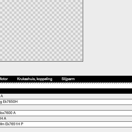
Motor
Krukashuis, koppeling
Slijparm
 A
ng Ek7650H
 Bbx7600 A
1H A
0Mm Ek7651H P