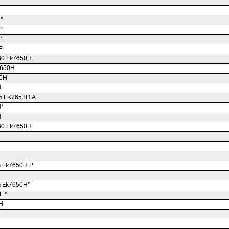
*
P
*
P
30 Ek7650H
7650H
50H
H
m EK7651H A
*
H
30 Ek7650H
 Ek7650H P
 Ek7650H*
L *
H