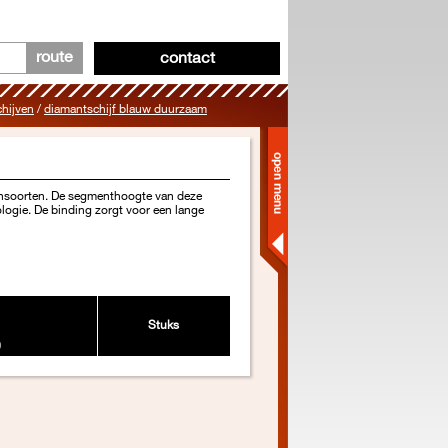
route
contact
hijven
/
diamantschijf blauw duurzaam
eensoorten. De segmenthoogte van deze
logie. De binding zorgt voor een lange
Stuks
0