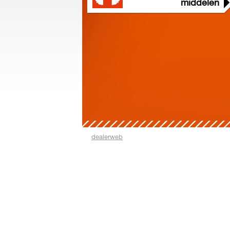
middelen
dealerweb