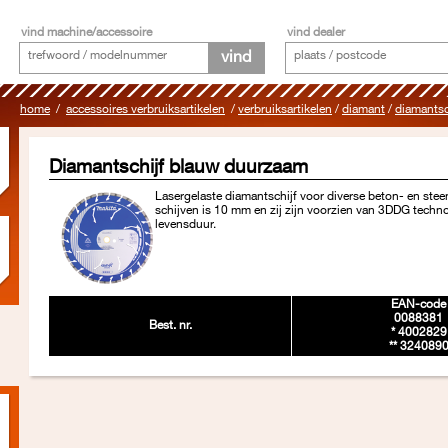
vind machine/accessoire
vind dealer
vind
home
/
accessoires verbruiksartikelen
/
verbruiksartikelen
/
diamant
/
diamantsc
Diamantschijf blauw duurzaam
Lasergelaste diamantschijf voor diverse beton- en st
schijven is 10 mm en zij zijn voorzien van 3DDG techno
levensduur.
EAN-code
0088381
Best. nr.
* 4002829
** 324089